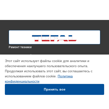
Ремонт техники
ВЫБЕРИ СВОЙ ГОРОД
Этот сайт использует файлы cookie для аналитики и
Ремонт или замена парогенератора гладильной системы
обеспечения наилучшего пользовательского опыта.
QT2020E0 Tefal в
Москве
Продолжая использовать этот сайт, вы соглашаетесь с
Ремонт или замена парогенератора гладильной системы
использованием файлов cookie.
Политика
QT2020E0 Tefal в
Краснодаре
конфиденциальности
Ремонт или замена парогенератора гладильной системы
QT2020E0 Tefal в
Ростове-на-Дону
Принять все
Ремонт или замена парогенератора гладильной системы
QT2020E0 Tefal в
Нижнем Новгороде
Ремонт или замена парогенератора гладильной системы
QT2020E0 Tefal в
Новосибирске