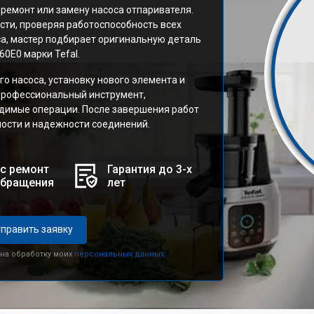
ремонт или замену насоса отпаривателя.
сти, проверяя работоспособность всех
оса, мастер подбирает оригинальную деталь
0E0 марки Tefal.
о насоса, установку нового элемента и
 профессиональный инструмент,
димые операции. После завершения работ
ности и надежности соединений.
с ремонт
Гарантия до 3-х
обращения
лет
править заявку
 на обработку моих
персональных данных.