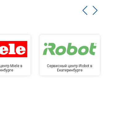
ентр Miele в
Сервисный центр iRobot в
Сервисный 
инбурге
Екатеринбурге
Екате