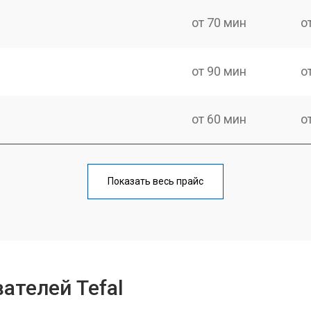
от 70 мин
о
от 90 мин
о
от 60 мин
о
от 90 мин
о
Показать весь прайс
от 70 мин
о
я воды
от 90 мин
о
ателей Tefal