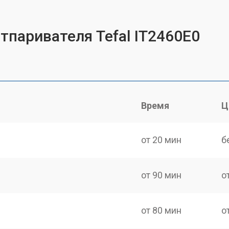
тпаривателя Tefal IT2460E0
Время
Ц
от 20 мин
б
от 90 мин
о
от 80 мин
о