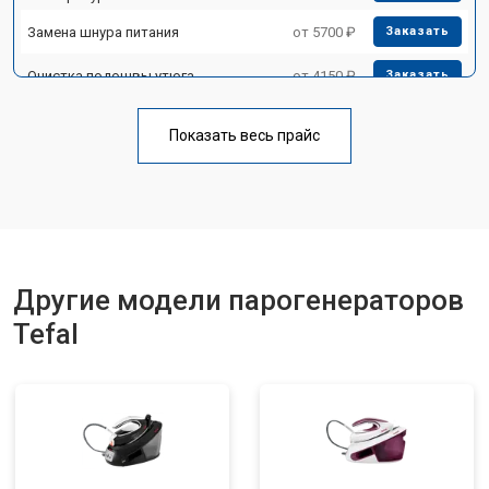
Замена шнура питания
от 5700 ₽
Заказать
Очистка подошвы утюга
от 4150 ₽
Заказать
Корпусный ремонт (замена резинок,
от 4100 ₽
Заказать
креплений, кнопок)
Показать весь прайс
Замена клапана давления
от 5850 ₽
Заказать
Другие модели парогенераторов
Tefal