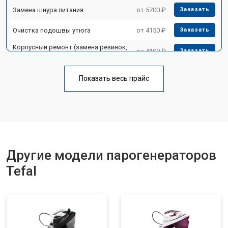
Замена шнура питания
от 5700 ₽
Заказать
Очистка подошвы утюга
от 4150 ₽
Заказать
Корпусный ремонт (замена резинок,
от 4100 ₽
Заказать
креплений, кнопок)
Профилактическая чистка
от 4700 ₽
Заказать
Показать весь прайс
Замена клапана давления
от 5850 ₽
Заказать
Другие модели парогенераторов
Tefal