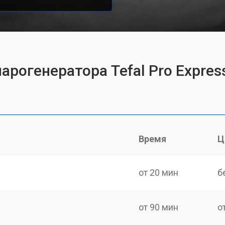
арогенератора Tefal Pro Expres
Время
Ц
от 20 мин
б
от 90 мин
о