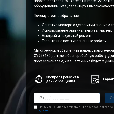
парогенератора Pro Express Ultimate GV9581E
оборудовании Tefal, гарантируя высококачест
Почему стоит выбрать нас:
Опытные мастера с детальным знанием те
Использование оригинальных запчастей.
Быстрый и надежный ремонт.
Гарантия на все выполненные работы.
Мы стремимся обеспечить вашему парогенерато
GV9581E0 долгую и бесперебойную работу. До
профессионалам, и ваша техника будет функци
Экспрес1 ремонт в
Гарант
день обращения
От
Нажимая на кнопку отправить я даю свое согласие
данных.