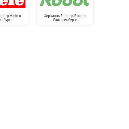
ентр Miele в
Сервисный центр iRobot в
Сервисный 
инбурге
Екатеринбурге
Екате