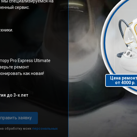
0. Мы специализируемся на
венный сервис.
хники.
ру Pro Express Ultimate
верьте ремонт
онировать как новая!
Цена ремон
от 4000 р.
ия до 3-х лет
править заявку
 на обработку моих
персональных