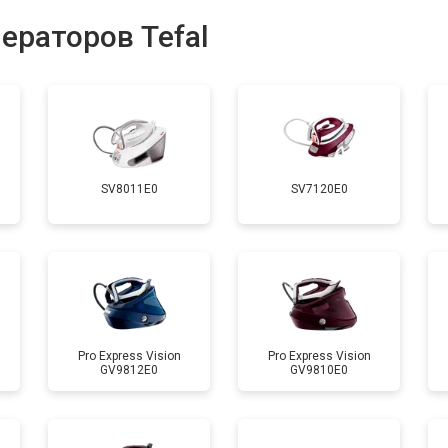
от 130 мин
о
ераторов Tefal
ры
от 90 мин
о
от 140 мин
о
SV8011E0
SV7120E0
от 70 мин
о
 креплений, кнопок)
от 110 мин
о
от 80 мин
о
Pro Express Vision
Pro Express Vision
GV9812E0
GV9810E0
от 150 мин
о