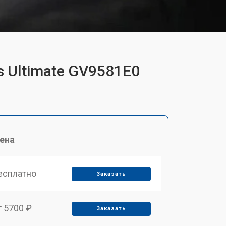
s Ultimate GV9581E0
ена
есплатно
Заказать
т 5700 ₽
Заказать