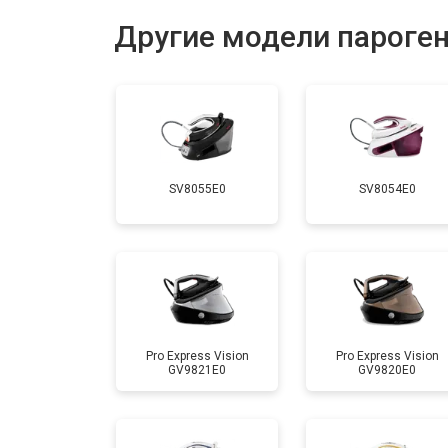
Восстановление электроклапана
Другие модели пароген
Ремонт/замена датчика температу
Замена шнура питания
SV8055E0
SV8054E0
Очистка подошвы утюга
Корпусный ремонт (замена резинок,
Профилактическая чистка
Pro Express Vision
Pro Express Vision
GV9821E0
GV9820E0
Замена клапана давления