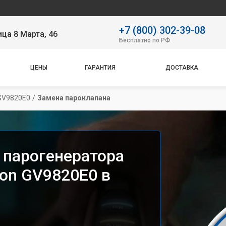
Сервисн
+7 (800) 302-39-08
ица 8 Марта, 46
Бесплатно по РФ
ЦЕНЫ
ГАРАНТИЯ
ДОСТАВКА
 GV9820E0
/
Замена пароклапана
 парогенератора
sion GV9820E0 в