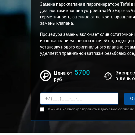
Замена пароклапана в парогенераторе Tefal в
диагностики клапана устройства Pro Express 
герметичность, оценивают легкость вращени
замены клапана.
Процедура замены включает слив остаточной в
использованием гаечных ключей подходящего 
установку нового оригинального клапана с за
уделяется правильной затяжке резьбовых сое
5700
Экспрес
Цена от
в день 
руб
От
Нажимая на кнопку отправить я даю свое согласие