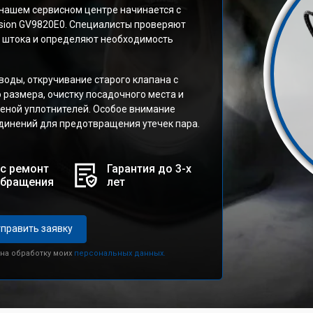
 нашем сервисном центре начинается с
Vision GV9820E0. Специалисты проверяют
я штока и определяют необходимость
оды, откручивание старого клапана с
размера, очистку посадочного места и
меной уплотнителей. Особое внимание
динений для предотвращения утечек пара.
с ремонт
Гарантия до 3-х
обращения
лет
править заявку
 на обработку моих
персональных данных.