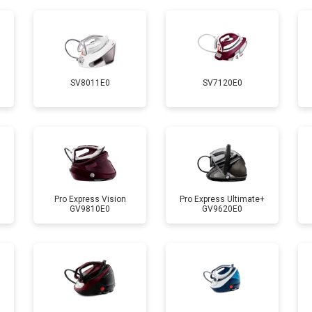
от 90 мин
о
от 110 мин
о
SV8011E0
SV7120E0
 креплений, кнопок)
от 70 мин
о
от 120 мин
о
от 90 мин
о
Pro Express Vision
Pro Express Ultimate+
GV9810E0
GV9620E0