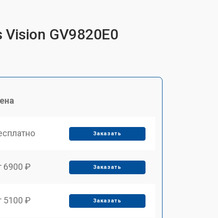
s Vision GV9820E0
ена
есплатно
Заказать
т 6900 ₽
Заказать
т 5100 ₽
Заказать