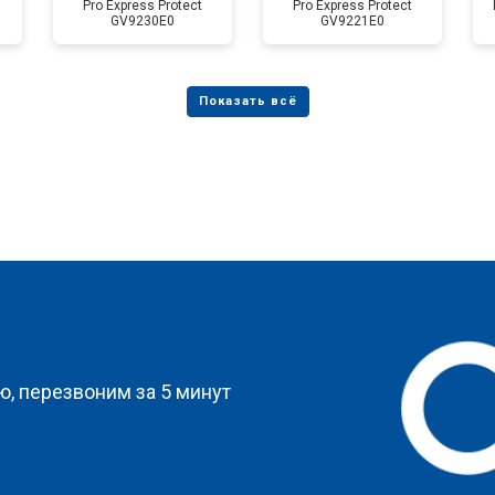
Pro Express Protect
Pro Express Protect
GV9230E0
GV9221E0
?
, перезвоним за 5 минут