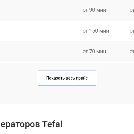
от 90 мин
о
от 150 мин
о
от 70 мин
о
от 110 мин
о
Показать весь прайс
от 80 мин
о
ры
от 150 мин
о
ераторов Tefal