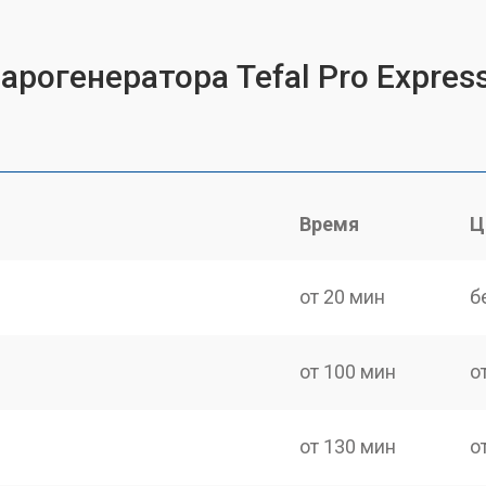
арогенератора Tefal Pro Expres
Время
Ц
от 20 мин
б
от 100 мин
о
от 130 мин
о