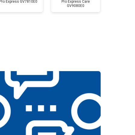
Pro Express GV7810E0
Pro Express Care
GV9080E0