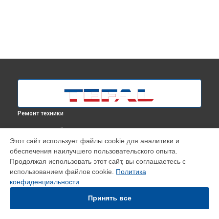
Ремонт техники
ВЫБЕРИ СВОЙ ГОРОД
Этот сайт использует файлы cookie для аналитики и
Замена шнура питания парогенератора SV6020E0 Tefal в
обеспечения наилучшего пользовательского опыта.
Москве
Продолжая использовать этот сайт, вы соглашаетесь с
Замена шнура питания парогенератора SV6020E0 Tefal в
использованием файлов cookie.
Политика
Краснодаре
конфиденциальности
Замена шнура питания парогенератора SV6020E0 Tefal в
Ростове-на-Дону
Принять все
Замена шнура питания парогенератора SV6020E0 Tefal в
Нижнем Новгороде