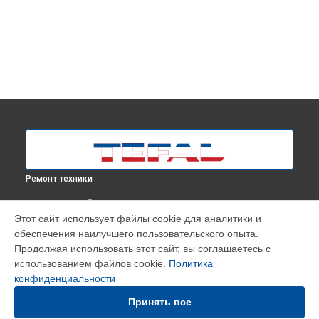
Ремонт техники
ВЫБЕРИ СВОЙ ГОРОД
Этот сайт использует файлы cookie для аналитики и
Замена термостата парогенератора SV6020E0 Tefal в
обеспечения наилучшего пользовательского опыта.
Москве
Продолжая использовать этот сайт, вы соглашаетесь с
Замена термостата парогенератора SV6020E0 Tefal в
использованием файлов cookie.
Политика
Краснодаре
конфиденциальности
Замена термостата парогенератора SV6020E0 Tefal в
Ростове-на-Дону
Принять все
Замена термостата парогенератора SV6020E0 Tefal в