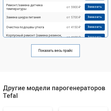
Ремонт/замена датчика
от 5900 ₽
Заказать
температуры
Замена шнура питания
от 5700 ₽
Заказать
Очистка подошвы утюга
от 4150 ₽
Заказать
Корпусный ремонт (замена резинок,
от 4100 ₽
Заказать
креплений, кнопок)
Профилактическая чистка
от 4700 ₽
Заказать
Показать весь прайс
Замена клапана давления
от 5850 ₽
Заказать
Другие модели парогенераторов
Tefal