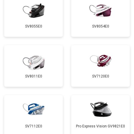
SV8055E0
SV8054E0
SV8011E0
SV7120E0
SV7112E0
Pro Express Vision GV9821E0