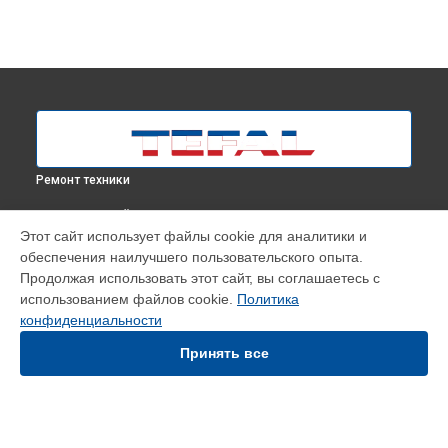
Ремонт техники
ВЫБЕРИ СВОЙ ГОРОД
Этот сайт использует файлы cookie для аналитики и
Замена аккумулятора робота-пылесоса RG8275WH Tefal в
обеспечения наилучшего пользовательского опыта.
Москве
Продолжая использовать этот сайт, вы соглашаетесь с
Замена аккумулятора робота-пылесоса RG8275WH Tefal в
использованием файлов cookie.
Политика
Краснодаре
конфиденциальности
Замена аккумулятора робота-пылесоса RG8275WH Tefal в
Ростове-на-Дону
Принять все
Замена аккумулятора робота-пылесоса RG8275WH Tefal в
Нижнем Новгороде
Замена аккумулятора робота-пылесоса RG8275WH Tefal в
Новосибирске