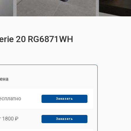
Serie 20 RG6871WH
ена
есплатно
Заказать
т 1800 ₽
Заказать