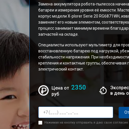
Замена аккумулятора робота-пылесоса начина
батареи и измерения уровня её емкости. Маст
корпус модели X-plorer Serie 20 RG6871WH, из
заменяет его новым элементом, соответствующ
процесс занимает минимум времени благодар
запчастей на складе.
Специалисты используют мультиметр для про
восстановленную батарею под нагрузкой, убе
стабильности напряжения. При необходимост
крепления и контактные группы, обеспечивая 
электрический контакт.
2350
Экспрес
Цена от
в день 
руб
От
Нажимая на кнопку отправить я даю свое согласие