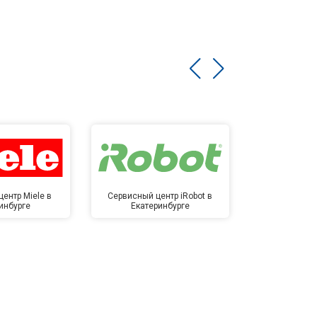
ентр Miele в
Сервисный центр iRobot в
Сервисный 
инбурге
Екатеринбурге
Екате