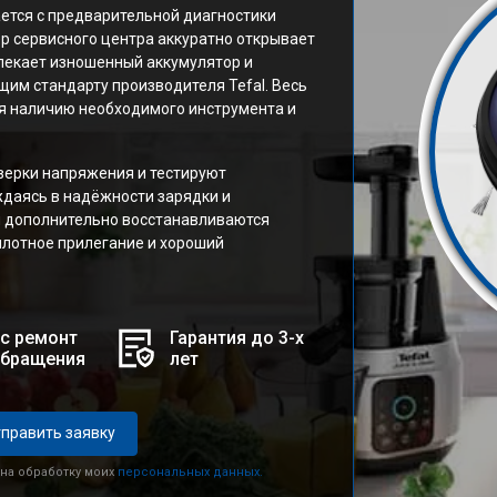
ется с предварительной диагностики
ер сервисного центра аккуратно открывает
влекает изношенный аккумулятор и
им стандарту производителя Tefal. Весь
я наличию необходимого инструмента и
верки напряжения и тестируют
ждаясь в надёжности зарядки и
и дополнительно восстанавливаются
плотное прилегание и хороший
с ремонт
Гарантия до 3-х
обращения
лет
править заявку
 на обработку моих
персональных данных.