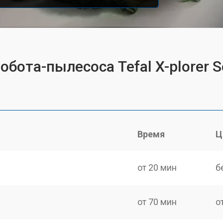
обота-пылесоса Tefal X-plorer 
Время
Ц
от 20 мин
б
от 70 мин
о