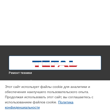
Ремонт техники
ВЫБЕРИ СВОЙ ГОРОД
Этот сайт использует файлы cookie для аналитики и
Диагностика робота-пылесоса X-PLORER SERIE 60
обеспечения наилучшего пользовательского опыта.
RG7455WH Tefal в
Москве
Продолжая использовать этот сайт, вы соглашаетесь с
Диагностика робота-пылесоса X-PLORER SERIE 60
использованием файлов cookie.
Политика
RG7455WH Tefal в
Краснодаре
конфиденциальности
Диагностика робота-пылесоса X-PLORER SERIE 60