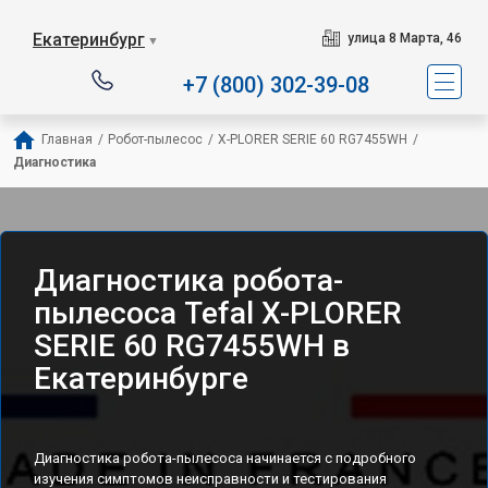
Сервисный центр спе
Екатеринбург
улица 8 Марта, 46
▼
+7 (800) 302-39-08
Главная
/
Робот-пылесос
/
X-PLORER SERIE 60 RG7455WH
/
Диагностика
Диагностика робота-
пылесоса Tefal X-PLORER
SERIE 60 RG7455WH в
Екатеринбурге
Диагностика робота-пылесоса начинается с подробного
изучения симптомов неисправности и тестирования